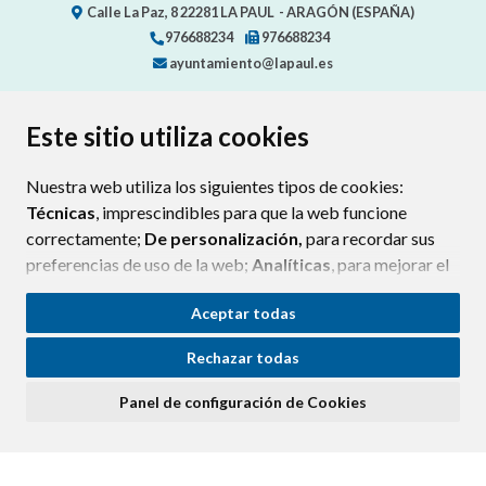
Calle La Paz, 8
22281
LA PAUL
- ARAGÓN
(ESPAÑA)
976688234
976688234
ayuntamiento@lapaul.es
Este sitio utiliza cookies
CONTACTO
MAPA WEB
AVISO LEGAL
POLÍTICA DE PRIVACIDAD
ACCESIBILIDAD
Nuestra web utiliza los siguientes tipos de cookies:
POLÍTICA DE COOKIES
Técnicas
, imprescindibles para que la web funcione
correctamente;
De personalización,
para recordar sus
preferencias de uso de la web;
Analíticas
, para mejorar el
funcionamiento de la web y sus servicios.
Aceptar todas
Si acepta pulsando el botón
“Aceptar todas”
Rechazar todas
consideramos que acepta su uso. Si pulsa el botón
“Rechazar todas”
o continúa navegando sin realizar
Panel de configuración de Cookies
ninguna acción, se guardarán las cookies técnicas
imprescindibles. Para personalizar sus preferencias
acceda al
“Panel de configuración de cookies”.