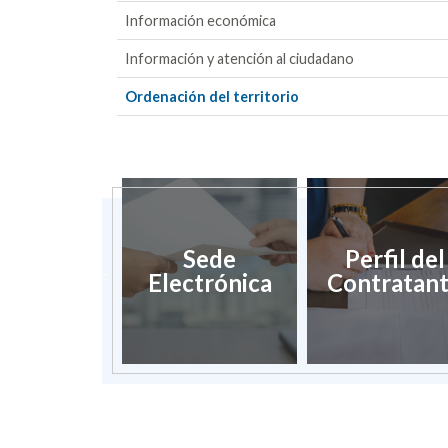
Información económica
Información y atención al ciudadano
Ordenación del territorio
dación de
Sede
Perfil del
umentos
Electrónica
Contratan