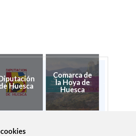
Comarca de
Diputación
Validaci
la Hoya de
de Huesca
docume
Huesca
a cookies