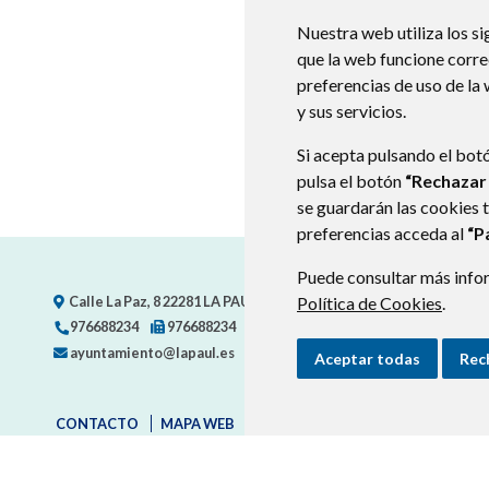
Nuestra web utiliza los si
que la web funcione corr
preferencias de uso de la
y sus servicios.
Si acepta pulsando el bot
pulsa el botón
“Rechazar
se guardarán las cookies 
preferencias acceda al
“P
Puede consultar más infor
Calle La Paz, 8
22281
LA PAUL
- ARAGÓN
(ESPAÑA)
Política de Cookies
.
976688234
976688234
ayuntamiento@lapaul.es
Aceptar todas
Rec
CONTACTO
MAPA WEB
AVISO LEGAL
POLÍTICA DE PRI