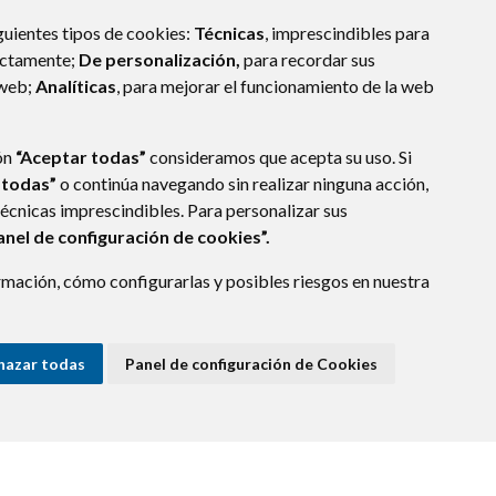
guientes tipos de cookies:
Técnicas
, imprescindibles para
ectamente;
De personalización,
para recordar sus
 web;
Analíticas
, para mejorar el funcionamiento de la web
ón
“Aceptar todas”
consideramos que acepta su uso. Si
 todas”
o continúa navegando sin realizar ninguna acción,
técnicas imprescindibles. Para personalizar sus
anel de configuración de cookies”.
mación, cómo configurarlas y posibles riesgos en nuestra
hazar todas
Panel de configuración de Cookies
VACIDAD
ACCESIBILIDAD
POLÍTICA DE COOKIES