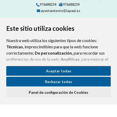
976688234
976688234
ayuntamiento@lapaul.es
Este sitio utiliza cookies
CONTACTO
MAPA WEB
AVISO LEGAL
POLÍTICA DE PRIVACIDAD
ACCESIBILIDAD
Nuestra web utiliza los siguientes tipos de cookies:
POLÍTICA DE COOKIES
Técnicas
, imprescindibles para que la web funcione
correctamente;
De personalización,
para recordar sus
preferencias de uso de la web;
Analíticas
, para mejorar el
funcionamiento de la web y sus servicios.
Aceptar todas
Si acepta pulsando el botón
“Aceptar todas”
Rechazar todas
consideramos que acepta su uso. Si pulsa el botón
“Rechazar todas”
o continúa navegando sin realizar
Panel de configuración de Cookies
ninguna acción, se guardarán las cookies técnicas
imprescindibles. Para personalizar sus preferencias
acceda al
“Panel de configuración de cookies”.