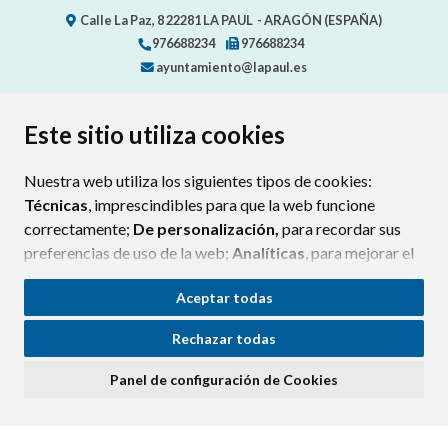
Calle La Paz, 8
22281
LA PAUL
- ARAGÓN
(ESPAÑA)
976688234
976688234
ayuntamiento@lapaul.es
Este sitio utiliza cookies
CONTACTO
MAPA WEB
AVISO LEGAL
POLÍTICA DE PRIVACIDAD
ACCESIBILIDAD
Nuestra web utiliza los siguientes tipos de cookies:
POLÍTICA DE COOKIES
Técnicas
, imprescindibles para que la web funcione
correctamente;
De personalización,
para recordar sus
preferencias de uso de la web;
Analíticas
, para mejorar el
funcionamiento de la web y sus servicios.
Aceptar todas
Si acepta pulsando el botón
“Aceptar todas”
Rechazar todas
consideramos que acepta su uso. Si pulsa el botón
“Rechazar todas”
o continúa navegando sin realizar
Panel de configuración de Cookies
ninguna acción, se guardarán las cookies técnicas
imprescindibles. Para personalizar sus preferencias
acceda al
“Panel de configuración de cookies”.