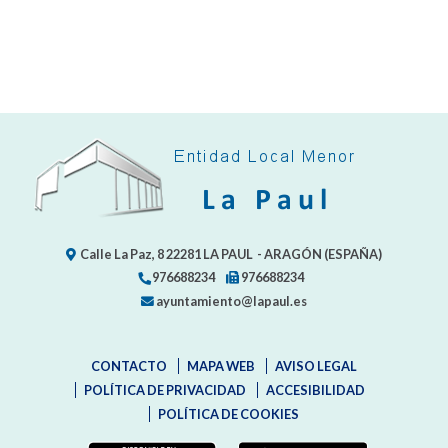
Calle La Paz, 8
22281
LA PAUL
- ARAGÓN
(ESPAÑA)
976688234
976688234
ayuntamiento@lapaul.es
CONTACTO
MAPA WEB
AVISO LEGAL
POLÍTICA DE PRIVACIDAD
ACCESIBILIDAD
POLÍTICA DE COOKIES