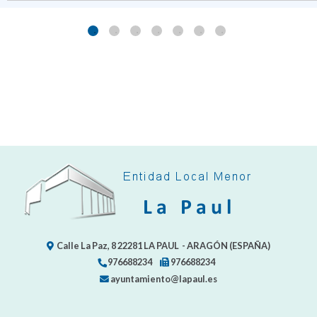
Calle La Paz, 8
22281
LA PAUL
- ARAGÓN
(ESPAÑA)
976688234
976688234
ayuntamiento@lapaul.es