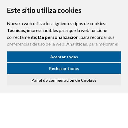
Este sitio utiliza cookies
CONTACTO
MAPA WEB
AVISO LEGAL
POLÍTICA DE PRIVACIDAD
ACCESIBILIDAD
Nuestra web utiliza los siguientes tipos de cookies:
POLÍTICA DE COOKIES
Técnicas
, imprescindibles para que la web funcione
correctamente;
De personalización,
para recordar sus
preferencias de uso de la web;
Analíticas
, para mejorar el
funcionamiento de la web y sus servicios.
Aceptar todas
Si acepta pulsando el botón
“Aceptar todas”
Rechazar todas
consideramos que acepta su uso. Si pulsa el botón
“Rechazar todas”
o continúa navegando sin realizar
Panel de configuración de Cookies
ninguna acción, se guardarán las cookies técnicas
imprescindibles. Para personalizar sus preferencias
acceda al
“Panel de configuración de cookies”.
Puede consultar más información, cómo configurarlas y
posibles riesgos en nuestra
Política de Cookies
.