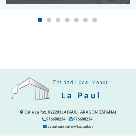
Calle La Paz, 8
22281
LA PAUL
- ARAGÓN
(ESPAÑA)
976688234
976688234
ayuntamiento@lapaul.es