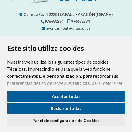
Calle La Paz, 8
22281
LA PAUL
- ARAGÓN
(ESPAÑA)
976688234
976688234
ayuntamiento@lapaul.es
Este sitio utiliza cookies
CONTACTO
MAPA WEB
AVISO LEGAL
POLÍTICA DE PRIVACIDAD
ACCESIBILIDAD
Nuestra web utiliza los siguientes tipos de cookies:
POLÍTICA DE COOKIES
Técnicas
, imprescindibles para que la web funcione
correctamente;
De personalización,
para recordar sus
preferencias de uso de la web;
Analíticas
, para mejorar el
funcionamiento de la web y sus servicios.
Aceptar todas
Si acepta pulsando el botón
“Aceptar todas”
Rechazar todas
consideramos que acepta su uso. Si pulsa el botón
“Rechazar todas”
o continúa navegando sin realizar
Panel de configuración de Cookies
ninguna acción, se guardarán las cookies técnicas
imprescindibles. Para personalizar sus preferencias